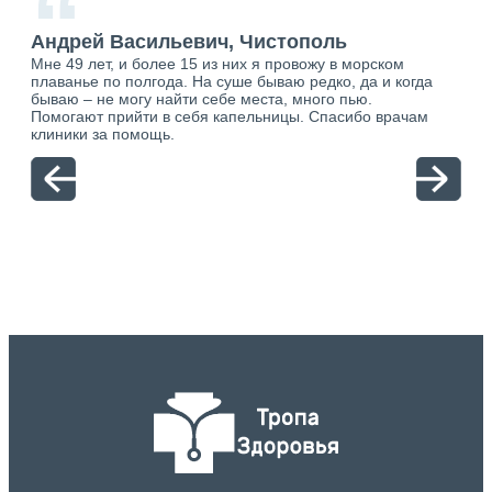
“
Андрей Васильевич, Чистополь
Ан
Мне 49 лет, и более 15 из них я провожу в морском
Хоч
плаванье по полгода. На суше бываю редко, да и когда
тол
бываю – не могу найти себе места, много пью.
себя
о.
Помогают прийти в себя капельницы. Спасибо врачам
свя
ю.
клиники за помощь.
вый
отн