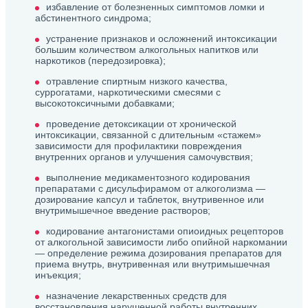
избавление от болезненных симптомов ломки и
абстинентного синдрома;
устранение признаков и осложнений интоксикации
большим количеством алкогольных напитков или
наркотиков (передозировка);
отравление спиртным низкого качества,
суррогатами, наркотическими смесями с
высокотоксичными добавками;
проведение детоксикации от хронической
интоксикации, связанной с длительным «стажем»
зависимости для профилактики повреждения
внутренних органов и улучшения самочувствия;
выполнение медикаментозного кодирования
препаратами с дисульфирамом от алкоголизма —
дозирование капсул и таблеток, внутривенное или
внутримышечное введение растворов;
кодирование антагонистами опиоидных рецепторов
от алкогольной зависимости либо опийной наркомании
— определение режима дозирования препаратов для
приема внутрь, внутривенная или внутримышечная
инъекция;
назначение лекарственных средств для
восстановления нарушенной работы внутренних