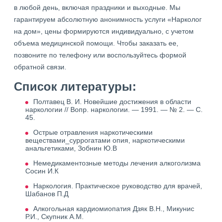
в любой день, включая праздники и выходные. Мы
гарантируем абсолютную анонимность услуги «Нарколог
на дом», цены формируются индивидуально, с учетом
объема медицинской помощи. Чтобы заказать ее,
позвоните по телефону или воспользуйтесь формой
обратной связи.
Список литературы:
Полтавец В. И. Новейшие достижения в области
наркологии // Вопр. наркологии. — 1991. — № 2. — С.
45.
Острые отравления наркотическими
веществами_суррогатами опия, наркотическими
анальгетиками, Зобнин Ю.В
Немедикаментозные методы лечения алкоголизма
Сосин И.К
Наркология. Практическое руководство для врачей,
Шабанов П.Д
Алкогольная кардиомиопатия Дзяк В.Н., Микунис
Р.И., Скупник А.М.