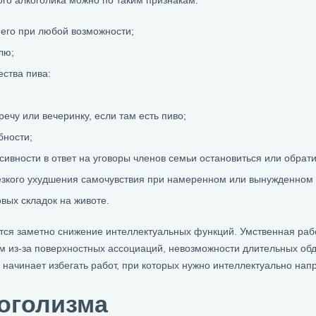
ого алкоголика можно по таким признакам:
 его при любой возможности;
лю;
ства пива:
ечу или вечеринку, если там есть пиво;
бности;
сивности в ответ на уговоры членов семьи остановиться или обратит
зкого ухудшения самочувствия при намеренном или вынужденном о
ых складок на животе.
тся заметно снижение интеллектуальных функций. Умственная работ
ом из-за поверхностных ассоциаций, невозможности длительных об
ачинает избегать работ, при которых нужно интеллектуально напр
оголизма