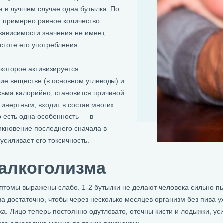
а в лучшем случае одна бутылка. По
ит примерно равное количество
зависимости значения не имеет,
стоте его употребления.
 которое активизируется
ие веществе (в основном углеводы) и
сьма калорийно, становится причиной
 инертным, входит в состав многих
о есть одна особенность — в
икновение последнего сначала в
 усиливает его токсичность.
алкоголизма
птомы выражены слабо. 1-2 бутылки не делают человека сильно пь
ва достаточно, чтобы через несколько месяцев организм без пива у
. Лицо теперь постоянно одутловато, отечны кисти и лодыжки, ус