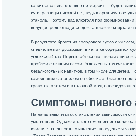
количество пива его явно не устроит — будет выпит
сути, разницы никакой нет, ведь в организм поступ
этанола. Поэтому вид алкоголя при формировании 
ведущая роль отводится дозе этилового спирта и ча
В результате брожения солодового сусла с хмелем,
специальными дрожжами, в напитке содержится сух
углекислый газ. Первые объясняют, почему пиво ве
проблем с лишним весом. Углекислый газ считается
безалкогольных напитков, в том числе для детей. Н
комбинации с этанолом он облегчает быстрое прон
кровоток, а затем и в головной мозг, опосредованно
Симптомы пивного 
На начальных этапах становления зависимости сим
умственная. Однако и такого ежедневного количест
изменяет внешность, мышление, поведение человека