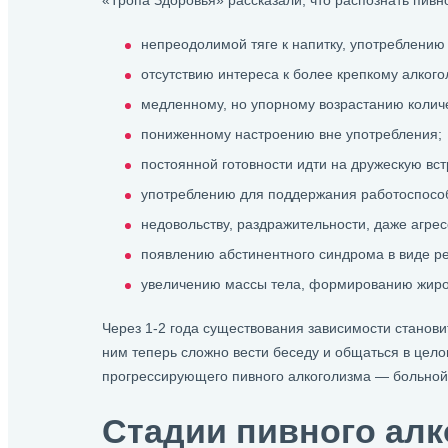
«Тропа Здоровья» рассказали, что распознать пивн
непреодолимой тяге к напитку, употреблению
отсутствию интереса к более крепкому алкого
медленному, но упорному возрастанию количе
пониженному настроению вне употребления;
постоянной готовности идти на дружескую встр
употреблению для поддержания работоспосо
недовольству, раздражительности, даже агрес
появлению абстинентного синдрома в виде ре
увеличению массы тела, формированию жиров
Через 1-2 года существования зависимости станови
ним теперь сложно вести беседу и общаться в цел
прогрессирующего пивного алкоголизма — больной н
Стадии пивного алк