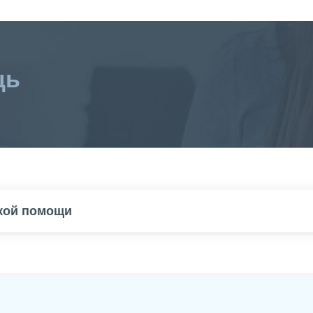
щь
ской помощи