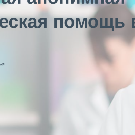
еская помощь 
ья