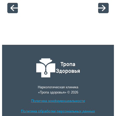
отн
Наркологическая клиника
«Тропа здоровья» © 2026
Политика конфиденциальности
Политика обработки персональных данных