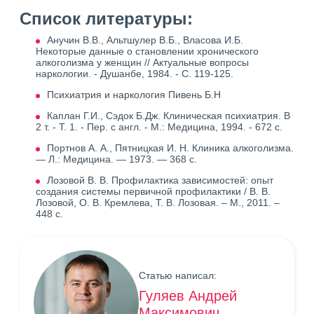
Список литературы:
Анучин В.В., Альтшулер В.Б., Власова И.Б.
Некоторые данные о становлении хронического
алкоголизма у женщин // Актуальные вопросы
наркологии. - Душанбе, 1984. - С. 119-125.
Психиатрия и наркология Пивень Б.Н
Каплан Г.И., Сэдок Б.Дж. Клиническая психиатрия. В
2 т. - Т. 1. - Пер. с англ. - М.: Медицина, 1994. - 672 с.
Портнов А. А., Пятницкая И. Н. Клиника алкоголизма.
— Л.: Медицина. — 1973. — 368 с.
Лозовой В. В. Профилактика зависимостей: опыт
создания системы первичной профилактики / В. В.
Лозовой, О. В. Кремлева, Т. В. Лозовая. – М., 2011. –
448 с.
Статью написал:
Гуляев Андрей
Максимович