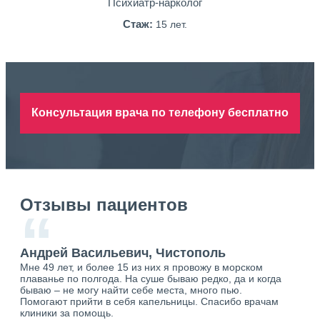
Психиатр-нарколог
Стаж:
15 лет.
Консультация врача по телефону бесплатно
Отзывы пациентов
“
Андрей Васильевич, Чистополь
Ан
Мне 49 лет, и более 15 из них я провожу в морском
Хоч
плаванье по полгода. На суше бываю редко, да и когда
тол
бываю – не могу найти себе места, много пью.
себя
о.
Помогают прийти в себя капельницы. Спасибо врачам
свя
ю.
клиники за помощь.
вый