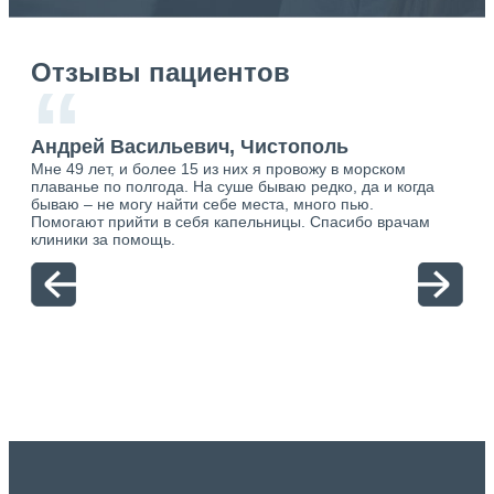
Отзывы пациентов
“
Андрей Васильевич, Чистополь
Ан
Мне 49 лет, и более 15 из них я провожу в морском
Хоч
плаванье по полгода. На суше бываю редко, да и когда
тол
бываю – не могу найти себе места, много пью.
себя
о.
Помогают прийти в себя капельницы. Спасибо врачам
свя
ю.
клиники за помощь.
вый
отн