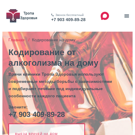
Звонок бесплатный
+7 903 409-89-28
Главная /
Кодирование на дому
Кодирование от
алкоголизма на дому
Врачи клиники Тропа Здоровья используют
современные методы борьбы с зависимостями
и подбирают лечение под индивидуальные
особенности каждого пациента
Звоните:
+7 903 409-89-28
ВЫЕЗД ВРАЧЕЙ НА ДОМ