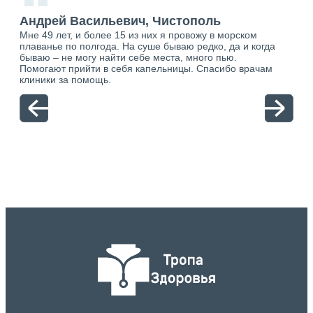
“
Андрей Васильевич, Чистополь
Ан
Мне 49 лет, и более 15 из них я провожу в морском
Хоч
плаванье по полгода. На суше бываю редко, да и когда
тол
бываю – не могу найти себе места, много пью.
себя
о.
Помогают прийти в себя капельницы. Спасибо врачам
свя
ю.
клиники за помощь.
вый
отн