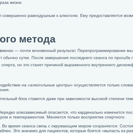
раза жизни.
ал совершенно равнодушным к алкоголю. Ему предоставляется воз
ого метода
Довженко — почти мгновенный результат. Перепрограммирование м
т обычно сутки. После завершения последнего сеанса по просьбе
о спирта, но это станет причиной выраженного внутреннего диском
здействие на «алкогольные центры» осуществляется только слова
ения.
тельный блок ставится даже при зависимости высокой степени тяж
Нередко алкозависимый опасается, что кардинально изменится по
ером и темпераментом. Меняется только восприятие спиртного.
. Во время сеанса связь с окружающим миром сохраняется. Состо
блен. Это значимо для пациентов, которые боятся «выпасть из ре