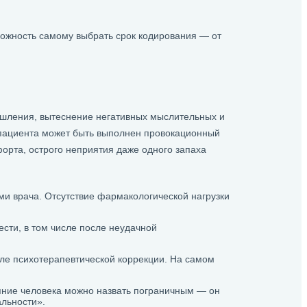
можность самому выбрать срок кодирования — от
ышления, вытеснение негативных мыслительных и
 пациента может быть выполнен провокационный
форта, острого неприятия даже одного запаха
ми врача. Отсутствие фармакологической нагрузки
ести, в том числе после неудачной
сле психотерапевтической коррекции. На самом
яние человека можно назвать пограничным — он
альности».