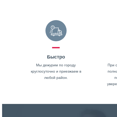
Быстро
Мы дежурим по городу
При о
круглосуточно и приезжаем в
полн
любой район.
п
увере