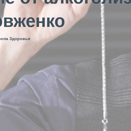
овженко
ропа Здоровья