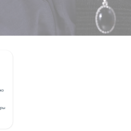
ко
уры