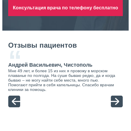
Консультация врача по телефону бесплатно
Отзывы пациентов
“
Андрей Васильевич, Чистополь
Ан
Мне 49 лет, и более 15 из них я провожу в морском
Хоч
плаванье по полгода. На суше бываю редко, да и когда
тол
бываю – не могу найти себе места, много пью.
себя
о.
Помогают прийти в себя капельницы. Спасибо врачам
свя
ю.
клиники за помощь.
вый
отн