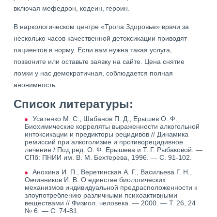
включая мефедрон, кодеин, героин.
В наркологическом центре «Тропа Здоровье» врачи за
несколько часов качественной детоксикации приводят
пациентов в норму. Если вам нужна такая услуга,
позвоните или оставьте заявку на сайте. Цена снятие
ломки у нас демократичная, соблюдается полная
анонимность.
Список литературы:
Усатенко М. С., Шабанов П. Д., Ерышев О. Ф.
Биохимические корреляты выраженности алкогольной
интоксикации и предикторы рецидивов // Динамика
ремиссий при алкоголизме и противорецидивное
лечение / Под ред. О. Ф. Ерышева и Т. Г. Рыбаковой. —
СПб: ПНИИ им. В. М. Бехтерева, 1996. — С. 91-102.
Анохина И. П., Веретинская А. Г., Васильева Г. Н.,
Овчинников И. В. О единстве биологических
механизмов индивидуальной предрасположенности к
злоупотреблению различными психоактивными
веществами // Физиол. человека. — 2000. — Т. 26, 24
№ 6. — С. 74-81.