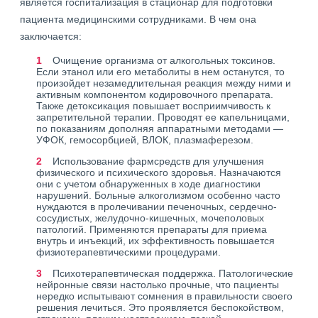
является госпитализация в стационар для подготовки
пациента медицинскими сотрудниками. В чем она
заключается:
Очищение организма от алкогольных токсинов.
Если этанол или его метаболиты в нем останутся, то
произойдет незамедлительная реакция между ними и
активным компонентом кодировочного препарата.
Также детоксикация повышает восприимчивость к
запретительной терапии. Проводят ее капельницами,
по показаниям дополняя аппаратными методами —
УФОК, гемосорбцией, ВЛОК, плазмаферезом.
Использование фармсредств для улучшения
физического и психического здоровья. Назначаются
они с учетом обнаруженных в ходе диагностики
нарушений. Больные алкоголизмом особенно часто
нуждаются в пролечивании печеночных, сердечно-
сосудистых, желудочно-кишечных, мочеполовых
патологий. Применяются препараты для приема
внутрь и инъекций, их эффективность повышается
физиотерапевтическими процедурами.
Психотерапевтическая поддержка. Патологические
нейронные связи настолько прочные, что пациенты
нередко испытывают сомнения в правильности своего
решения лечиться. Это проявляется беспокойством,