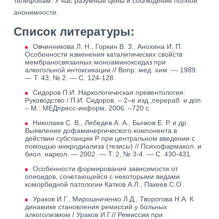
телефонам. У нас разумные цены и соблюдение полной
анонимности.
Список литературы:
Овчинникова Л. Н., Горкин В. З., Анохина И. П.
Особенности изменения каталитических свойств
мембраносвязанных моноаминоксидаз при
алкогольной интоксикации // Вопр. мед. хим. — 1989.
— Т. 43, № 2. — С. 124-128.
Сидоров П.И. Наркологическая превентология:
Руководство / П.И. Сидоров. – 2–е изд.,перераб. и доп.
– М.: МЕДпресс-информ, 2006. –720 с.
Николаев С. В., Лебедев А. А., Бычков Е. Р. и др.
Выявление дофаминергического компонента в
действии субстанции Р при центральном введении с
помощью микродиализа (тезисы) // Психофармакол. и
биол. наркол. — 2002. — Т. 2, № 3-4. — С. 430-431.
Особенности формирования зависимости от
опиоидов, сочетающейся с некоторыми видами
коморбидной патологии Катков А.Л., Пакеев С.О.
Ураков И.Г., Мирошниченко Л.Д., Творогова Н.А. К
динамике становления ремиссий у больных
алкоголизмом / Ураков И.Г.// Ремиссии при