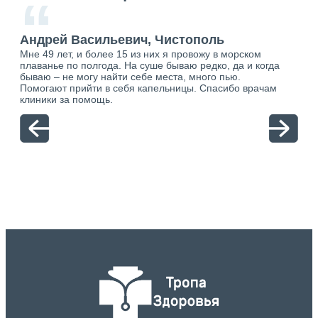
“
Андрей Васильевич, Чистополь
Ан
Мне 49 лет, и более 15 из них я провожу в морском
Хоч
плаванье по полгода. На суше бываю редко, да и когда
тол
бываю – не могу найти себе места, много пью.
себя
о.
Помогают прийти в себя капельницы. Спасибо врачам
свя
ю.
клиники за помощь.
вый
отн