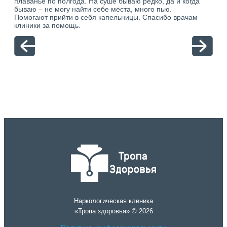
плаванье по полгода. На суше бываю редко, да и когда
тол
бываю – не могу найти себе места, много пью.
себя
о.
Помогают прийти в себя капельницы. Спасибо врачам
свя
ю.
клиники за помощь.
вый
отн
Наркологическая клиника
«Тропа здоровья» © 2026